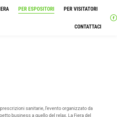
IERA
REGISTRATI ALLA FIERA
PER ESPOSITORI
PER ESPOSITORI
PER VISITATORI
F
F
PER VISITATORI
CONTATTACI
CONTATTACI
prescrizioni sanitarie, l’evento organizzato da
petto business a quello del relax. La Fiera del