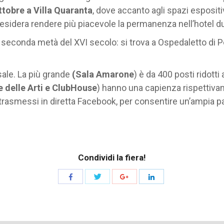
ttobre a Villa Quaranta
, dove accanto agli spazi espositi
desidera rendere più piacevole la permanenza nell’hotel du
 alla seconda metà del XVI secolo: si trova a Ospedaletto 
 sale. La più grande
(Sala Amarone
) è da 400 posti ridott
 delle Arti e ClubHouse
) hanno una capienza rispettivam
trasmessi in diretta Facebook, per consentire un’ampia 
Condividi la fiera!
Share
Share
Share
Share
with
with
with
with
Twitter
Facebook
Google+
LinkedIn